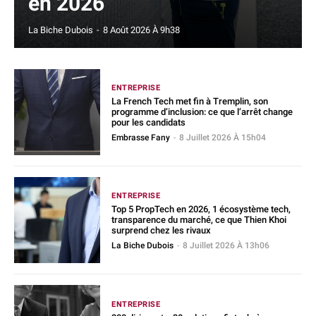
en 2026
La Biche Dubois
-
8 Août 2026 À 9h38
ENTREPRISE
La French Tech met fin à Tremplin, son
programme d’inclusion: ce que l’arrêt change
pour les candidats
Embrasse Fany
-
8 Juillet 2026 À 15h04
ENTREPRISE
Top 5 PropTech en 2026, 1 écosystème tech,
transparence du marché, ce que Thien Khoi
surprend chez les rivaux
La Biche Dubois
-
8 Juillet 2026 À 13h06
ENTREPRISE