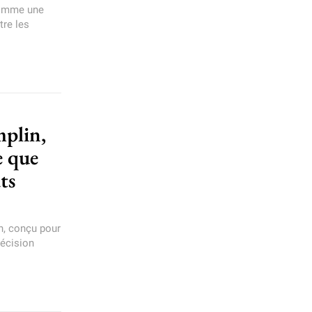
 comme une
tre les
mplin,
e que
ts
n, conçu pour
décision