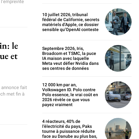
 l'empreinte
10 juillet 2026, tribunal
fédéral de Californie, secrets
matériels d’Apple, ce dossier
sensible qu’OpenAI conteste
n: le
Septembre 2026, Iris,
ue et
Broadcom et TSMC, la puce
IA maison avec laquelle
Meta veut défier Nvidia dans
ses centres de données
12 000 km par an,
e annonce fait
Volkswagen ID. Polo contre
ech met fin à
Polo essence, le vrai coût en
2026 révèle ce que vous
payez vraiment
4 réacteurs, 40% de
l’électricité du pays, Paks
tourne à puissance réduite
face au Danube au plus bas,