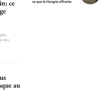
n: ce
ce que la Hongrie affronte
ge
plin,
me des
lus
isque au