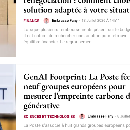
solution adaptée à votre situa
Embrasse Fany
-
13 Juillet 2026 À 14h11
FINANCE
Lorsque plusieurs remboursements pèsent sur le budget
il est naturel de rechercher une solution pour retrouver
équilibre financier. Le regroupement...
GenAI Footprint: La Poste fé
neuf groupes européens pour
mesurer l’empreinte carbone d
générative
Embrasse Fany
-
8 Juill
SCIENCES ET TECHNOLOGIES
La Poste s'associe à huit grands groupes européens po