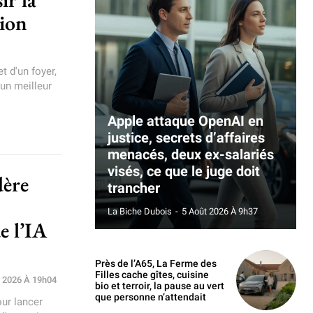
tion
 d'un foyer,
 un meilleur
Apple attaque OpenAI en
justice, secrets d’affaires
menacés, deux ex-salariés
visés, ce que le juge doit
dère
trancher
La Biche Dubois
-
5 Août 2026 À 9h37
e l’IA
Près de l’A65, La Ferme des
Filles cache gîtes, cuisine
et 2026 À 19h04
bio et terroir, la pause au vert
que personne n’attendait
ur lancer