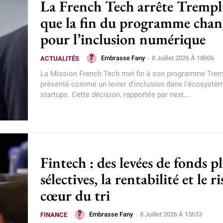
La French Tech arrête Trempli
que la fin du programme chan
pour l’inclusion numérique
Embrasse Fany
-
8 Juillet 2026 À 18h06
ACTUALITÉS
La Mission French Tech met fin à son programme Trem
présenté comme un levier d'inclusion dans l'écosystè
startups. Cette décision, rapportée par next....
Fintech : des levées de fonds p
sélectives, la rentabilité et le r
cœur du tri
Embrasse Fany
-
8 Juillet 2026 À 15h33
FINANCE