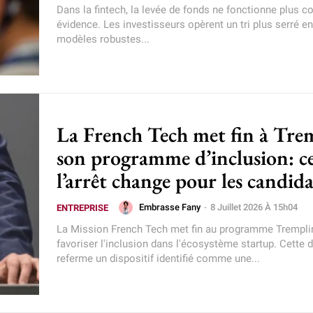
Dans la fintech, la levée de fonds ne fonctionne plus
évidence. Les investisseurs opèrent un tri plus serré en
modèles robustes...
La French Tech met fin à Tre
son programme d’inclusion: c
l’arrêt change pour les candida
Embrasse Fany
-
8 Juillet 2026 À 15h04
ENTREPRISE
La Mission French Tech met fin au programme Trempli
favoriser l'inclusion dans l'écosystème startup. Cette 
referme un dispositif identifié comme une...