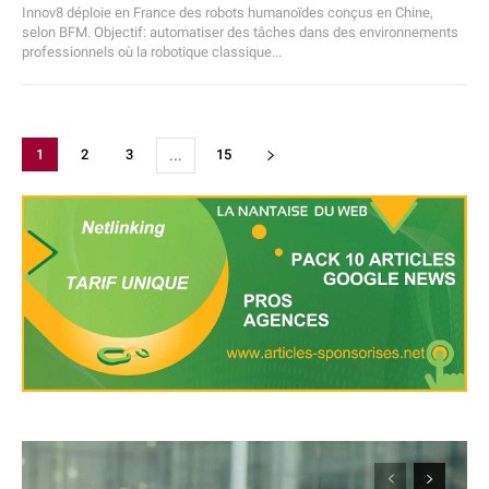
Innov8 déploie en France des robots humanoïdes conçus en Chine,
selon BFM. Objectif: automatiser des tâches dans des environnements
professionnels où la robotique classique...
1
2
3
15
...