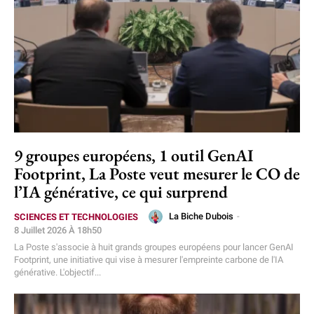
9 groupes européens, 1 outil GenAI
Footprint, La Poste veut mesurer le CO de
l’IA générative, ce qui surprend
La Biche Dubois
-
SCIENCES ET TECHNOLOGIES
8 Juillet 2026 À 18h50
La Poste s'associe à huit grands groupes européens pour lancer GenAI
Footprint, une initiative qui vise à mesurer l'empreinte carbone de l'IA
générative. L'objectif...