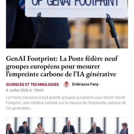
GenAI Footprint: La Poste fédère neuf
groupes européens pour mesurer
l’empreinte carbone de l’IA générative
Embrasse Fany
-
SCIENCES ET TECHNOLOGIES
8 Juillet 2026 À 19h04
La Poste s'associe à huit grands groupes européens pour lancer GenAI
Footprint, une initiative centrée sur la mesure de l'empreinte carbone de
l'IA générative....