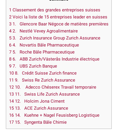
1
Classement des grandes entreprises suisses
2
Voici la liste de 15 entreprises leader en suisses
3
1. Glencore Baar Négoce de matières premières
4
2. Nestlé Vevey Agroalimentaire
5
3. Zurich Insurance Group Zurich Assurance
6
4. Novartis Bâle Pharmaceutique
7
5. Roche Bâle Pharmaceutique
8
6. ABB Zurich/Västerås Industrie électrique
9
7. UBS Zurich Banque
10
8. Crédit Suisse Zurich finance
11
9. Swiss Re Zurich Assurance
12
10. Adecco Chéserex Travail temporaire
13
11. Swiss Life Zurich Assurance
14
12. Holcim Jona Ciment
15
13. ACE Zurich Assurance
16
14. Kuehne + Nagel Feusisberg Logistique
17
15. Syngenta Bâle Chimie