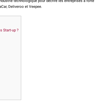
industrie technologique pour décrire les entreprises à forte
laCar, Deliveroo et Veepee.
es Start-up ?