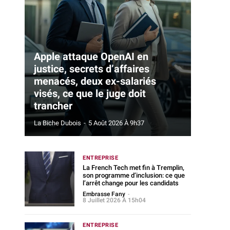
Apple attaque OpenAI en
justice, secrets d’affaires
menacés, deux ex-salariés
visés, ce que le juge doit
trancher
La Biche Dubois
-
5 Août 2026 À 9h37
ENTREPRISE
La French Tech met fin à Tremplin,
son programme d’inclusion: ce que
l’arrêt change pour les candidats
Embrasse Fany
-
8 Juillet 2026 À 15h04
ENTREPRISE