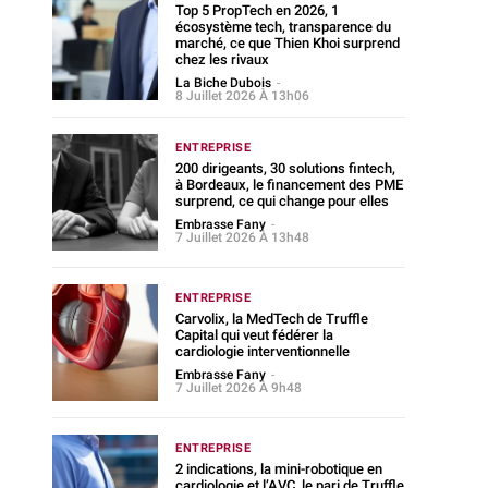
Top 5 PropTech en 2026, 1
écosystème tech, transparence du
marché, ce que Thien Khoi surprend
chez les rivaux
La Biche Dubois
-
8 Juillet 2026 À 13h06
ENTREPRISE
200 dirigeants, 30 solutions fintech,
à Bordeaux, le financement des PME
surprend, ce qui change pour elles
Embrasse Fany
-
7 Juillet 2026 À 13h48
ENTREPRISE
Carvolix, la MedTech de Truffle
Capital qui veut fédérer la
cardiologie interventionnelle
Embrasse Fany
-
7 Juillet 2026 À 9h48
ENTREPRISE
2 indications, la mini-robotique en
cardiologie et l’AVC, le pari de Truffle