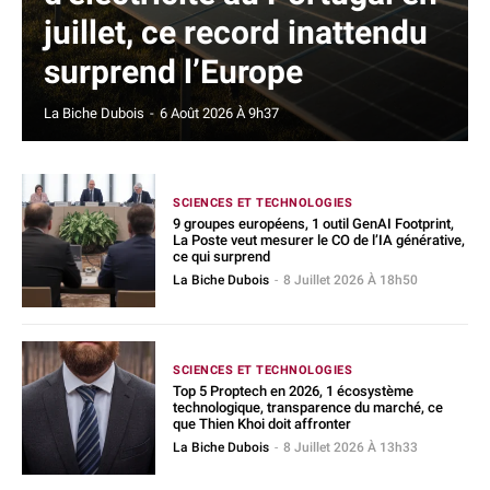
juillet, ce record inattendu
surprend l’Europe
La Biche Dubois
-
6 Août 2026 À 9h37
SCIENCES ET TECHNOLOGIES
9 groupes européens, 1 outil GenAI Footprint,
La Poste veut mesurer le CO de l’IA générative,
ce qui surprend
La Biche Dubois
-
8 Juillet 2026 À 18h50
SCIENCES ET TECHNOLOGIES
Top 5 Proptech en 2026, 1 écosystème
technologique, transparence du marché, ce
que Thien Khoi doit affronter
La Biche Dubois
-
8 Juillet 2026 À 13h33