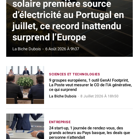
solaire première source
d’électricité au Portugal en
juillet, ce record inattendu
surprend l’Europe
La Biche Dubois
-
6 Août 2026 À 9h37
SCIENCES ET TECHNOLOGIES
9 groupes européens, 1 outil GenAI Footprint,
La Poste veut mesurer le CO de l’IA générative,
ce qui surprend
La Biche Dubois
-
8 Juillet 2026 À 18h50
ENTREPRISE
24 start-up, 1 journée de rendez-vous, des
grands acteurs au Pays basque, les deals que
personne n’attendait