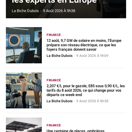
La Biche Dubois
-
9 Août 2026 À 9h38
FINANCE
12 août, 9,7 GW de solaire en moins, l’Europe
prépare son réseau électrique, ce que les
foyers français doivent savoir
La Biche Dubois
-
9 Août 2026 À 9h09
FINANCE
2,207 €/L pour le gazole, E85 sous 0,90 €/L, les
tarifs du 8 août 2026, ce qui change pour vos
départs ce week-end
La Biche Dubois
-
9 Août 2026 À 8h38
FINANCE
Une centaine de places, ombrières