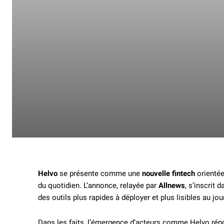
Helvo
se présente comme une
nouvelle fintech
orientée
du quotidien. L’annonce, relayée par
Allnews
, s’inscrit
des outils plus rapides à déployer et plus lisibles au jour
Dans les faits, l’émergence d’acteurs comme Helvo répon