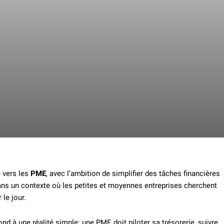
 vers les
PME
, avec l’ambition de simplifier des tâches financières
 dans un contexte où les petites et moyennes entreprises cherchent
 le jour.
d à une réalité simple: une PME doit piloter sa trésorerie, suivre