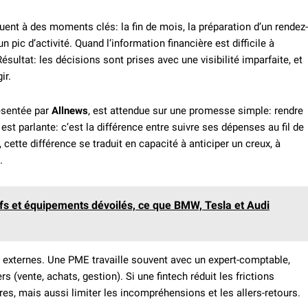
uent à des moments clés: la fin de mois, la préparation d’un rendez-
 pic d’activité. Quand l’information financière est difficile à
ésultat: les décisions sont prises avec une visibilité imparfaite, et
ir.
résentée par
Allnews
, est attendue sur une promesse simple: rendre
st parlante: c’est la différence entre suivre ses dépenses au fil de
 cette différence se traduit en capacité à anticiper un creux, à
.
ifs et équipements dévoilés, ce que BMW, Tesla et Audi
es externes. Une PME travaille souvent avec un expert-comptable,
s (vente, achats, gestion). Si une fintech réduit les frictions
res, mais aussi limiter les incompréhensions et les allers-retours.