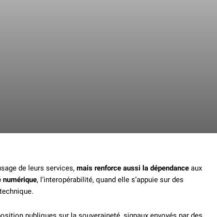
’usage de leurs services,
mais renforce aussi la dépendance
aux
é numérique
, l’interopérabilité, quand elle s’appuie sur des
 technique.
 position publiques sur la souveraineté, signaux envoyés par des