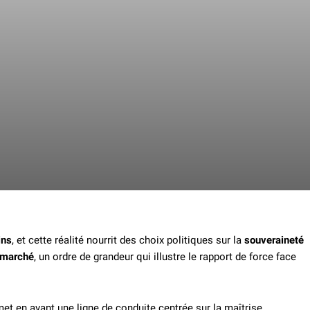
ins
, et cette réalité nourrit des choix politiques sur la
souveraineté
 marché
, un ordre de grandeur qui illustre le rapport de force face
 met en avant une ligne de conduite centrée sur la maîtrise,