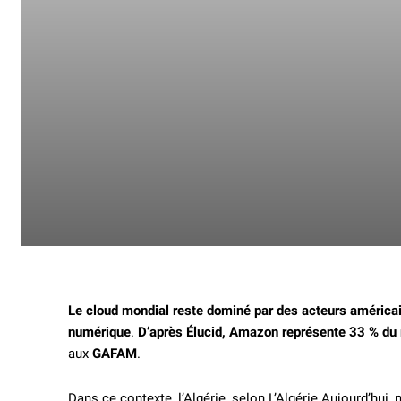
Le cloud mondial reste dominé par des acteurs américa
numérique
.
D’après Élucid, Amazon représente 33 % du
aux
GAFAM
.
Dans ce contexte, l’Algérie, selon L’Algérie Aujourd’hui,