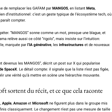
pose de remplacer les GAFAM par
MANGOS
, en listant
Meta
,
 rien d’institutionnel: c’est un geste typique de l’écosystème tech, où
 paraît compter.
 à répéter. “MANGOS” sonne comme un mot, presque une blague, et
a relève aussi ce côté “rigolo”, mais insiste sur l’intuition:
elle, marquée par
l’IA générative
, les
infrastructures
et de nouveaux
nt devenus les MANGOS”, décrit un post sur X qui popularise
de SpaceX
. Le détail compte: il signale que la liste n’est pas figée,
ablir une vérité qu’à mettre en scène une hiérarchie mouvante.
sortent du récit, et ce que cela raconte
s,
Apple
,
Amazon
et
Microsoft
ne figurent plus dans le groupe mis
finis classiquement. Le changement n’est pas une mesure de taille