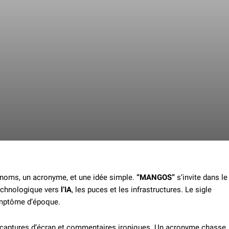
x noms, un acronyme, et une idée simple.
“MANGOS”
s’invite dans le
echnologique vers
l’IA
, les puces et les infrastructures. Le sigle
ymptôme d’époque.
ntre captures d’écran et commentaires ironiques. Un acronyme chasse