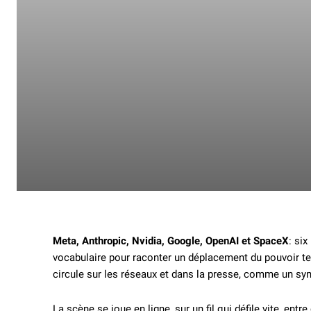
Meta, Anthropic, Nvidia, Google, OpenAI et SpaceX
: si
vocabulaire pour raconter un déplacement du pouvoir t
circule sur les réseaux et dans la presse, comme un s
La scène se joue en ligne, sur un fil qui défile vite, e