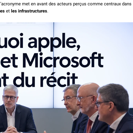
e: l’acronyme met en avant des acteurs perçus comme centraux dans
ces
et
les infrastructures
.