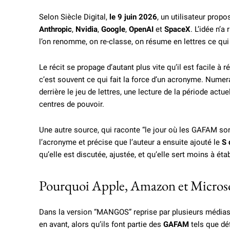
Selon Siècle Digital,
le 9 juin 2026
, un utilisateur pro
Anthropic
,
Nvidia
,
Google
,
OpenAI
et
SpaceX
. L’idée n’a
l’on renomme, on re-classe, on résume en lettres ce qui
Le récit se propage d’autant plus vite qu’il est facile
c’est souvent ce qui fait la force d’un acronyme. Numeram
derrière le jeu de lettres, une lecture de la période actu
centres de pouvoir.
Une autre source, qui raconte “le jour où les GAFAM so
l’acronyme et précise que l’auteur a ensuite ajouté le
S 
qu’elle est discutée, ajustée, et qu’elle sert moins à ét
Pourquoi Apple, Amazon et Microsoft 
Dans la version “MANGOS” reprise par plusieurs média
en avant, alors qu’ils font partie des
GAFAM
tels que dé