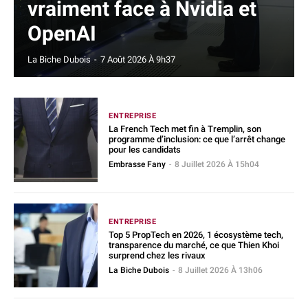
vraiment face à Nvidia et
OpenAI
La Biche Dubois
-
7 Août 2026 À 9h37
ENTREPRISE
La French Tech met fin à Tremplin, son
programme d’inclusion: ce que l’arrêt change
pour les candidats
Embrasse Fany
-
8 Juillet 2026 À 15h04
ENTREPRISE
Top 5 PropTech en 2026, 1 écosystème tech,
transparence du marché, ce que Thien Khoi
surprend chez les rivaux
La Biche Dubois
-
8 Juillet 2026 À 13h06