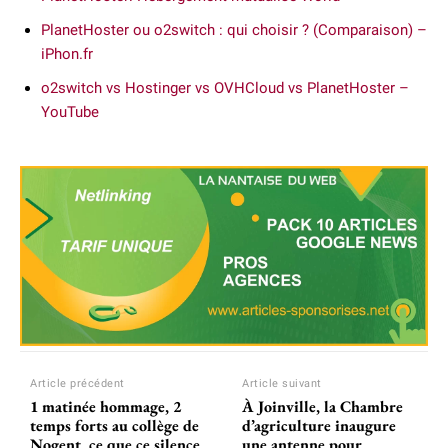
PlanetHoster ou o2switch : qui choisir ? (Comparaison) –
iPhon.fr
o2switch vs Hostinger vs OVHCloud vs PlanetHoster –
YouTube
Article précédent
Article suivant
1 matinée hommage, 2
À Joinville, la Chambre
temps forts au collège de
d’agriculture inaugure
Nogent, ce que ce silence
une antenne pour