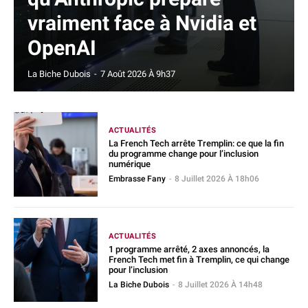
vraiment face à Nvidia et
OpenAI
La Biche Dubois
-
7 Août 2026 À 9h37
ACTUALITÉS
La French Tech arrête Tremplin: ce que la fin
du programme change pour l’inclusion
numérique
Embrasse Fany
-
8 Juillet 2026 À 18h06
ACTUALITÉS
1 programme arrêté, 2 axes annoncés, la
French Tech met fin à Tremplin, ce qui change
pour l’inclusion
La Biche Dubois
-
8 Juillet 2026 À 14h48