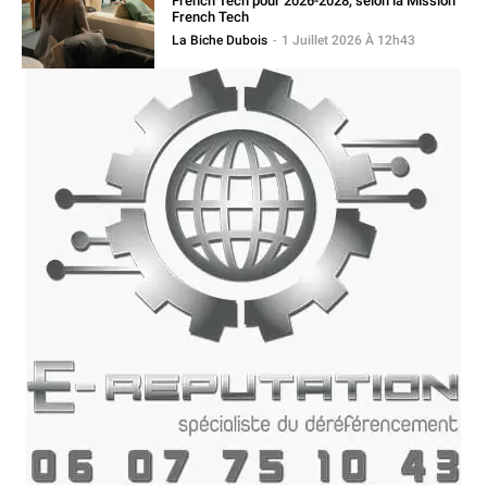
French Tech pour 2026-2028, selon la Mission
French Tech
La Biche Dubois
-
1 Juillet 2026 À 12h43