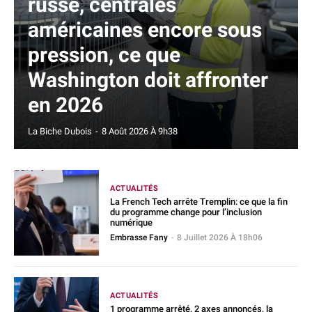
russe, centrales
américaines encore sous
pression, ce que
Washington doit affronter
en 2026
La Biche Dubois
-
8 Août 2026 À 9h38
ACTUALITÉS
La French Tech arrête Tremplin: ce que la fin
du programme change pour l’inclusion
numérique
Embrasse Fany
-
8 Juillet 2026 À 18h06
ACTUALITÉS
1 programme arrêté, 2 axes annoncés, la