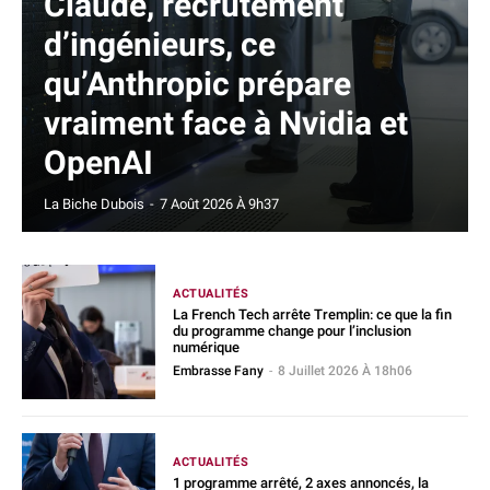
Claude, recrutement
d’ingénieurs, ce
qu’Anthropic prépare
vraiment face à Nvidia et
OpenAI
La Biche Dubois
-
7 Août 2026 À 9h37
ACTUALITÉS
La French Tech arrête Tremplin: ce que la fin
du programme change pour l’inclusion
numérique
Embrasse Fany
-
8 Juillet 2026 À 18h06
ACTUALITÉS
1 programme arrêté, 2 axes annoncés, la