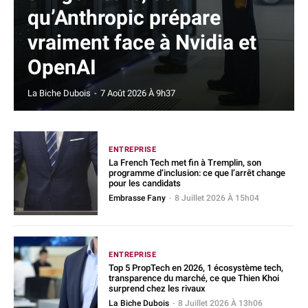
qu’Anthropic prépare
vraiment face à Nvidia et
OpenAI
La Biche Dubois
-
7 Août 2026 À 9h37
ENTREPRISE
La French Tech met fin à Tremplin, son
programme d’inclusion: ce que l’arrêt change
pour les candidats
Embrasse Fany
-
8 Juillet 2026 À 15h04
ENTREPRISE
Top 5 PropTech en 2026, 1 écosystème tech,
transparence du marché, ce que Thien Khoi
surprend chez les rivaux
La Biche Dubois
-
8 Juillet 2026 À 13h06