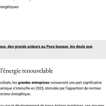
énergétiques
vous, des grands acteurs au Pays basque, les deals que
l’énergie renouvelable
ciétale, les
grandes entreprises
consacrent une part significative
namique s’intensifie en 2025, stimulée par l’apparition de normes
secteur énergétique.
es ou par le développement de parcs éoliens maritimes, ces groupes