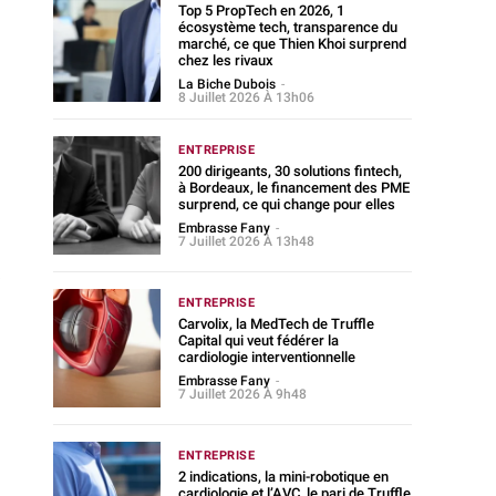
Top 5 PropTech en 2026, 1
écosystème tech, transparence du
marché, ce que Thien Khoi surprend
chez les rivaux
La Biche Dubois
-
8 Juillet 2026 À 13h06
ENTREPRISE
200 dirigeants, 30 solutions fintech,
à Bordeaux, le financement des PME
surprend, ce qui change pour elles
Embrasse Fany
-
7 Juillet 2026 À 13h48
ENTREPRISE
Carvolix, la MedTech de Truffle
Capital qui veut fédérer la
cardiologie interventionnelle
Embrasse Fany
-
7 Juillet 2026 À 9h48
ENTREPRISE
2 indications, la mini-robotique en
cardiologie et l’AVC, le pari de Truffle