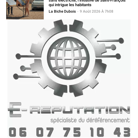
sans électricité, l’initiative de Saint-François
qui intrigue les habitants
La Biche Dubois
-
9 Août 2026 À 7h08