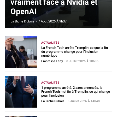
vraiment face à Nvidia et
OpenAI
La Biche Dubois
-
7 Août 2026 À 9h37
ACTUALITÉS
La French Tech arrête Tremplin: ce que la fin
du programme change pour l’inclusion
numérique
Embrasse Fany
-
8 Juillet 2026 À 18h06
ACTUALITÉS
1 programme arrêté, 2 axes annoncés, la
French Tech met fin à Tremplin, ce qui change
pour l’inclusion
La Biche Dubois
-
8 Juillet 2026 À 14h48