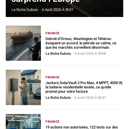
La Biche Dubois
-
6 Août 2026 À 9h37
FINANCE
Détroit d’Ormuz, Washington et Téhéran
évoquent un accord, le pétrole se calme, ce
que les marchés surveillent désormais
La Biche Dubois
-
6 Août 2026 À 9h08
FINANCE
Jackery SolarVault 3 Pro Max, 4 MPPT, 4000 W,
la batterie résidentielle testée, ce qu’elle
promet pour votre facture
La Biche Dubois
-
6 Août 2026 À 8h37
FINANCE
19 actions non autorisées, 122 tests sur des