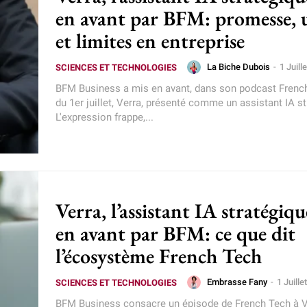
en avant par BFM: promesse, 
et limites en entreprise
La Biche Dubois
-
1 Juill
SCIENCES ET TECHNOLOGIES
BFM Business a mis en avant, dans son podcast Frenc
du 1er juillet, Verra, présenté comme un assistant IA s
L'expression frappe,...
Verra, l’assistant IA stratégiq
en avant par BFM: ce que dit
l’écosystème French Tech
Embrasse Fany
-
1 Juill
SCIENCES ET TECHNOLOGIES
BFM Business consacre un épisode de French Tech à V