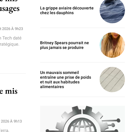
usages
La grippe aviaire découverte
chez les dauphins
et 2026 À 9h23
h Tech daté
Britney Spears pourrait ne
tratégique.
plus jamais se produire
Un mauvais sommeil
entraîne une prise de poids
et nuit aux habitudes
alimentaires
ue mis
et 2026 À 9h13
erra,