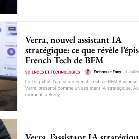
Verra, nouvel assistant IA
stratégique: ce que révèle l’épi
French Tech de BFM
Embrasse Fany
-
1 Juill
SCIENCES ET TECHNOLOGIES
Le 1er juillet, l'émission French Tech de BFM Business
Verra, présenté comme un assistant IA stratégique. 
moment, à Bercy,...
Verra, l’assistant IA stratégiq