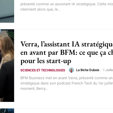
présenté comme un assistant IA stratégique. Cette mi
intervient alors que, le...
Verra, l’assistant IA stratégiq
en avant par BFM: ce que ça 
pour les start-up
La Biche Dubois
-
1 Juill
SCIENCES ET TECHNOLOGIES
BFM Business met en avant Verra, présenté comme un 
stratégique dans son podcast French Tech du 1er juill
moment, Bercy...