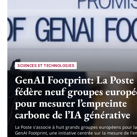
SCIENCES ET TECHNOLOGIES
GenAI Footprint: La Poste
fédère neuf groupes europé
pour mesurer l’empreinte
carbone de l’IA générative
La Poste s'associe à huit grands groupes européens pour l
GenAI Footprint, une initiative centrée sur la mesure de l'