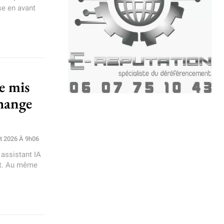
se en avant
ue mis
change
et 2026 À 9h06
assistant IA
et. Au même