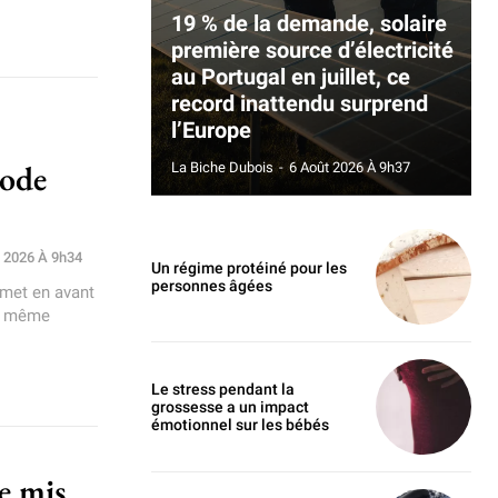
19 % de la demande, solaire
première source d’électricité
au Portugal en juillet, ce
record inattendu surprend
l’Europe
sode
La Biche Dubois
-
6 Août 2026 À 9h37
et 2026 À 9h34
Un régime protéiné pour les
personnes âgées
 met en avant
Au même
Le stress pendant la
grossesse a un impact
émotionnel sur les bébés
ue mis