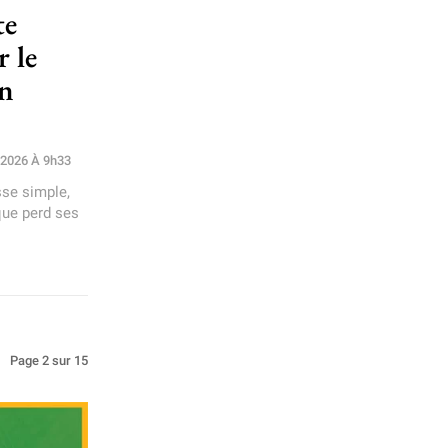
te
r le
en
 2026 À 9h33
se simple,
que perd ses
Page 2 sur 15