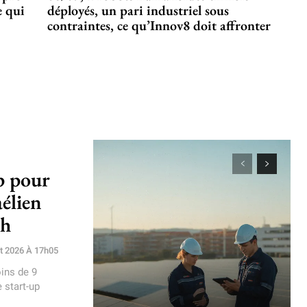
e qui
déployés, un pari industriel sous
contraintes, ce qu’Innov8 doit affronter
p pour
aélien
ch
et 2026 À 17h05
oins de 9
 start-up