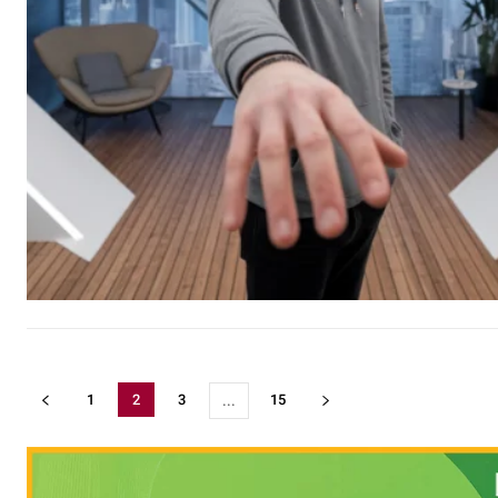
1
2
3
15
...