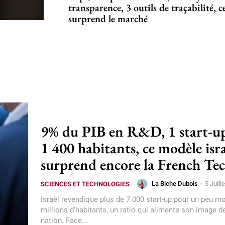
transparence, 3 outils de traçabilité, c
surprend le marché
9% du PIB en R&D, 1 start-u
1 400 habitants, ce modèle isr
surprend encore la French Te
La Biche Dubois
-
5 Juill
SCIENCES ET TECHNOLOGIES
Israël revendique plus de 7.000 start-up pour un peu m
millions d'habitants, un ratio qui alimente son image de
nation. Face...