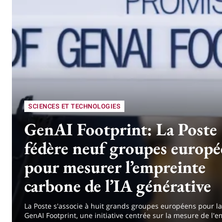
SCIENCES ET TECHNOLOGIES
GenAI Footprint: La Poste
fédère neuf groupes europé
pour mesurer l’empreinte
carbone de l’IA générative
La Poste s'associe à huit grands groupes européens pour l
GenAI Footprint, une initiative centrée sur la mesure de l'