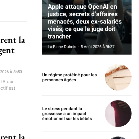
Apple attaque OpenAI en
justice, secrets d’affaires
menacés, deux ex-salariés
visés, ce que le juge doit
trancher
rent la
gent
La Biche Dubois
-
5 Août 2026 À 9h37
 2026 À 8h53
Un régime protéiné pour les
personnes âgées
 IA qui
ctif est
Le stress pendant la
grossesse a un impact
émotionnel sur les bébés
rent la