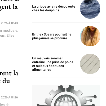
gent la
La grippe aviaire découverte
chez les dauphins
n 2026 À 8h43
on médicale,
Britney Spears pourrait ne
ous. Elles
plus jamais se produire
Un mauvais sommeil
entraîne une prise de poids
et nuit aux habitudes
alimentaires
rent la
t du
n 2026 À 8h26
les de