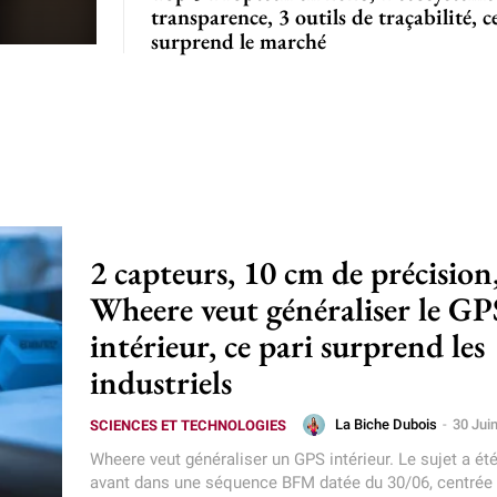
transparence, 3 outils de traçabilité, c
surprend le marché
2 capteurs, 10 cm de précision
Wheere veut généraliser le GP
intérieur, ce pari surprend les
industriels
La Biche Dubois
-
30 Jui
SCIENCES ET TECHNOLOGIES
Wheere veut généraliser un GPS intérieur. Le sujet a ét
avant dans une séquence BFM datée du 30/06, centrée 