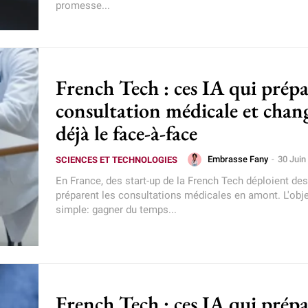
promesse...
French Tech : ces IA qui prépa
consultation médicale et chan
déjà le face-à-face
Embrasse Fany
-
30 Juin
SCIENCES ET TECHNOLOGIES
En France, des start-up de la French Tech déploient des
préparent les consultations médicales en amont. L'obje
simple: gagner du temps...
French Tech : ces IA qui prépa