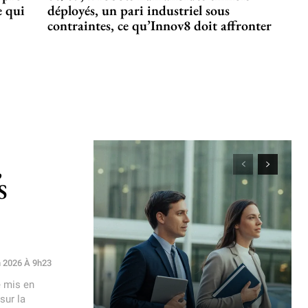
e qui
déployés, un pari industriel sous
contraintes, ce qu’Innov8 doit affronter
,
S
n 2026 À 9h23
é mis en
sur la