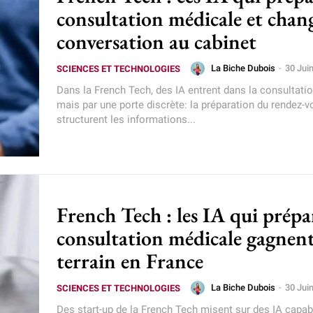
consultation médicale et chan
conversation au cabinet
La Biche Dubois
-
30 Jui
SCIENCES ET TECHNOLOGIES
Dans la French Tech, des IA entrent dans la consultati
mais par une porte discrète: la préparation du rendez-v
structurent les informations...
French Tech : les IA qui prépa
consultation médicale gagnen
terrain en France
La Biche Dubois
-
30 Jui
SCIENCES ET TECHNOLOGIES
Des start-up de la French Tech misent sur des IA capab