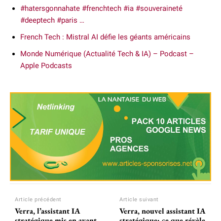
#hatersgonnahate #frenchtech #ia #souveraineté
#deeptech #paris …
French Tech : Mistral AI défie les géants américains
Monde Numérique (Actualité Tech & IA) – Podcast –
Apple Podcasts
Article précédent
Article suivant
Verra, l’assistant IA
Verra, nouvel assistant IA
stratégique mis en avant
stratégique: ce que révèle