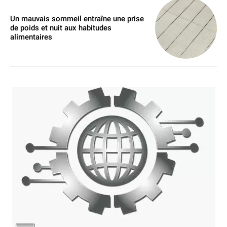
Un mauvais sommeil entraîne une prise
de poids et nuit aux habitudes
alimentaires