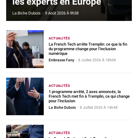
les experts en Europe
La Biche Dubois
-
9 Août 2026 À 9h38
ACTUALITÉS
La French Tech arrête Tremplin: ce que la fin
du programme change pour l’inclusion
numérique
Embrasse Fany
-
8 Juillet 2026 À 18h06
ACTUALITÉS
1 programme arrêté, 2 axes annoncés, la
French Tech met fin à Tremplin, ce qui change
pour l’inclusion
La Biche Dubois
-
8 Juillet 2026 À 14h48
ACTUALITÉS