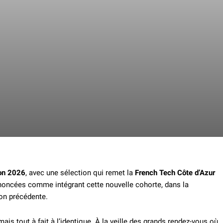
on 2026
, avec une sélection qui remet la
French Tech Côte d’Azur
oncées comme intégrant cette nouvelle cohorte, dans la
ion précédente.
is tout à fait à l’identique. À la veille des grands rendez-vous où