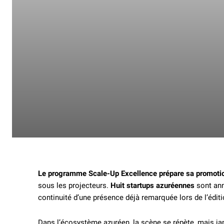
Le programme Scale-Up Excellence prépare sa promoti
sous les projecteurs.
Huit startups azuréennes
sont ann
continuité d’une présence déjà remarquée lors de l’édit
Dans l’écosystème azuréen, la scène se répète, mais jama