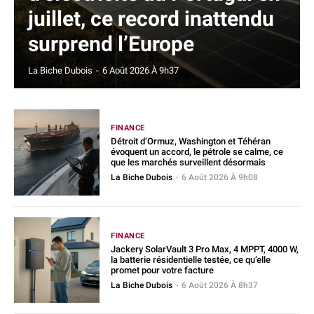
juillet, ce record inattendu
surprend l’Europe
La Biche Dubois
-
6 Août 2026 À 9h37
FINANCE
Détroit d’Ormuz, Washington et Téhéran
évoquent un accord, le pétrole se calme, ce
que les marchés surveillent désormais
La Biche Dubois
-
6 Août 2026 À 9h08
FINANCE
Jackery SolarVault 3 Pro Max, 4 MPPT, 4000 W,
la batterie résidentielle testée, ce qu’elle
promet pour votre facture
La Biche Dubois
-
6 Août 2026 À 8h37