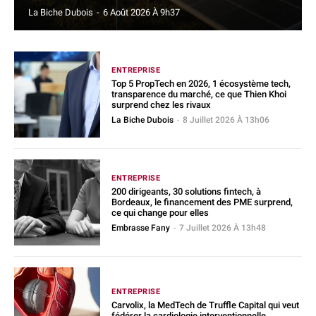
La Biche Dubois
-
6 Août 2026 À 9h37
ENTREPRISE
Top 5 PropTech en 2026, 1 écosystème tech,
transparence du marché, ce que Thien Khoi
surprend chez les rivaux
La Biche Dubois
-
8 Juillet 2026 À 13h06
ENTREPRISE
200 dirigeants, 30 solutions fintech, à
Bordeaux, le financement des PME surprend,
ce qui change pour elles
Embrasse Fany
-
7 Juillet 2026 À 13h48
ENTREPRISE
Carvolix, la MedTech de Truffle Capital qui veut
fédérer la cardiologie interventionnelle