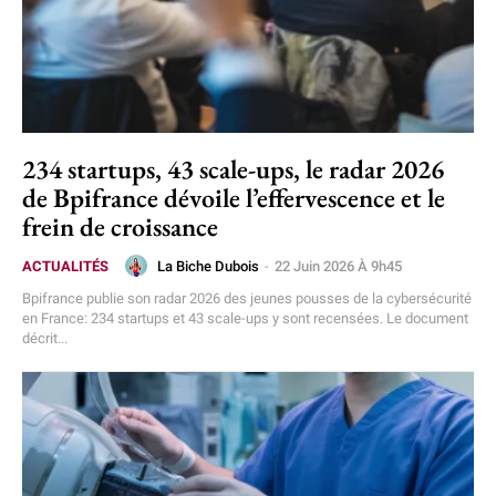
234 startups, 43 scale-ups, le radar 2026
de Bpifrance dévoile l’effervescence et le
frein de croissance
La Biche Dubois
-
22 Juin 2026 À 9h45
ACTUALITÉS
Bpifrance publie son radar 2026 des jeunes pousses de la cybersécurité
en France: 234 startups et 43 scale-ups y sont recensées. Le document
décrit...