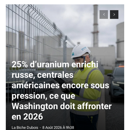
25% d’uranium enrichi
russe, centrales
américaines encore sous
pression, ce que
Washington doit affronter
en 2026
La Biche Dubois
-
8 Août 2026 À 9h38