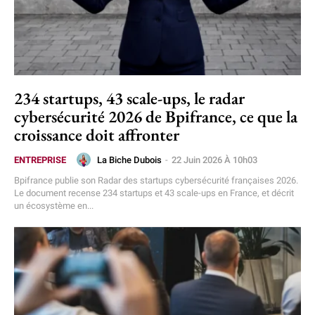
234 startups, 43 scale-ups, le radar
cybersécurité 2026 de Bpifrance, ce que la
croissance doit affronter
La Biche Dubois
-
22 Juin 2026 À 10h03
ENTREPRISE
Bpifrance publie son Radar des startups cybersécurité françaises 2026.
Le document recense 234 startups et 43 scale-ups en France, et décrit
un écosystème en...