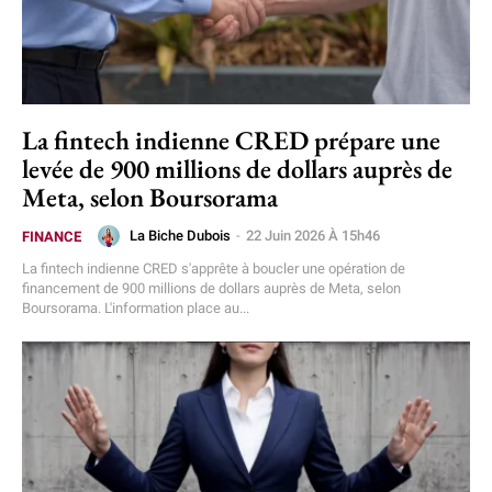
La fintech indienne CRED prépare une
levée de 900 millions de dollars auprès de
Meta, selon Boursorama
La Biche Dubois
-
22 Juin 2026 À 15h46
FINANCE
La fintech indienne CRED s'apprête à boucler une opération de
financement de 900 millions de dollars auprès de Meta, selon
Boursorama. L'information place au...