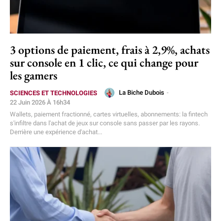
3 options de paiement, frais à 2,9%, achats
sur console en 1 clic, ce qui change pour
les gamers
La Biche Dubois
-
SCIENCES ET TECHNOLOGIES
22 Juin 2026 À 16h34
Wallets, paiement fractionné, cartes virtuelles, abonnements: la fintech
s'infiltre dans l'achat de jeux sur console sans passer par les rayons.
Derrière une expérience d'achat...