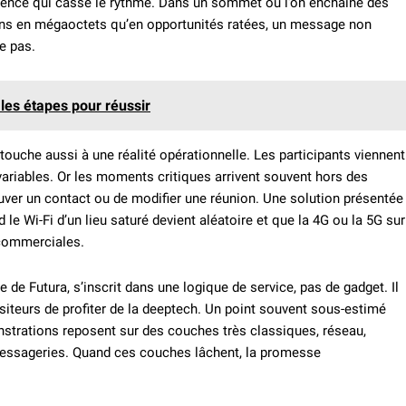
latence qui casse le rythme. Dans un sommet où l’on enchaîne des
ins en mégaoctets qu’en opportunités ratées, un message non
e pas.
 les étapes pour réussir
touche aussi à une réalité opérationnelle. Les participants viennent
 variables. Or les moments critiques arrivent souvent hors des
ouver un contact ou de modifier une réunion. Une solution présentée
 Wi-Fi d’un lieu saturé devient aléatoire et que la 4G ou la 5G sur
 commerciales.
e de Futura, s’inscrit dans une logique de service, pas de gadget. Il
isiteurs de profiter de la deeptech. Un point souvent sous-estimé
strations reposent sur des couches très classiques, réseau,
s, messageries. Quand ces couches lâchent, la promesse