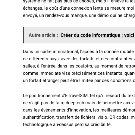
système ne fait pas plus de choses, mais il enlève la 
échanges, le coût d’une connexion lente se mesure mo
envoyé, un rendez-vous manqué, une démo qui ne charg
Autre article :
Créer du code informatique : voici
Dans un cadre international, l’accès à la donnée mobile 
de différents pays, avec des forfaits et des contraintes
salles, à l’entrée, dans les couloirs, au moment de retr
comme immédiate vise précisément ces instants, quand le
un forfait étranger peut être limitée par des conditions
Le positionnement d’ETravelSIM, tel qu’il ressort du text
ne s’agit pas de faire deeptech mais de permettre aux v
dans les événements d’innovation, les meilleures démon
authentification, transfert de fichiers, visio, QR code
technologique au-dessus perd sa crédibilité.