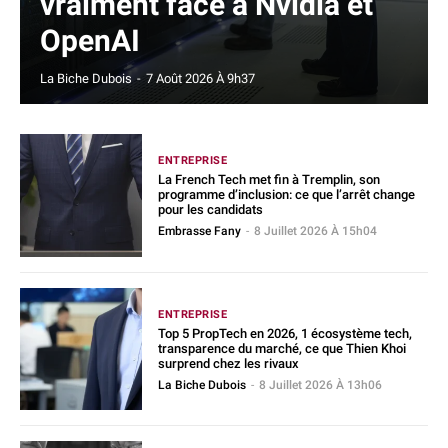
vraiment face à Nvidia et
OpenAI
La Biche Dubois
-
7 Août 2026 À 9h37
ENTREPRISE
La French Tech met fin à Tremplin, son
programme d’inclusion: ce que l’arrêt change
pour les candidats
Embrasse Fany
-
8 Juillet 2026 À 15h04
ENTREPRISE
Top 5 PropTech en 2026, 1 écosystème tech,
transparence du marché, ce que Thien Khoi
surprend chez les rivaux
La Biche Dubois
-
8 Juillet 2026 À 13h06