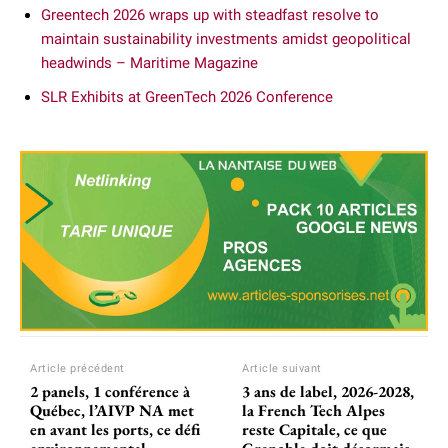
Greentech 2026 wraps up with steadfast resolve to
maintain sustainability investments amidst geopolitical
headwinds – Maritime Magazine
SLR Exhibits at GreenTech 2026 Conference
Article précédent
Article suivant
2 panels, 1 conférence à
3 ans de label, 2026-2028,
Québec, l’AIVP NA met
la French Tech Alpes
en avant les ports, ce défi
reste Capitale, ce que