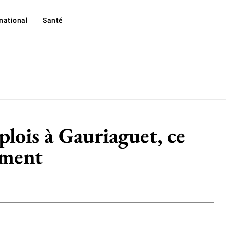
rnational
Santé
lois à Gauriaguet, ce
ement