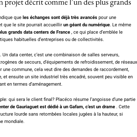
n projet décrit comme l’un des plus grands
 indique que
les échanges sont déjà très avancés
pour une
et que le site pourrait accueillir
un géant du numérique
. Le même
plus grands data centers de France
, ce qui place d’emblée le
iques habituelles d’entreprises ou de collectivités.
. Un data center, c’est une combinaison de salles serveurs,
ctrogènes de secours, d’équipements de refroidissement, de réseaux
our une commune, cela veut dire des demandes de raccordement,
, et ensuite un site industriel très encadré, souvent peu visible en
urant en termes d’aménagement.
le: qui sera le client final? Placéco résume l’angoisse d’une partie
enter de Gauriaguet est dédié à un Gafam, c’est un drame
. Cette
tructure lourde sans retombées locales jugées à la hauteur, si
rme mondiale.