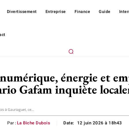
Divertissement
Entreprise
Finance
Guide
Inte
act
umérique, énergie et emp
ario Gafam inquiète local
s à Gauriaguet, ce...
Par :
La Biche Dubois
Date:
12 juin 2026 à 18h43