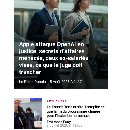
Apple attaque OpenAI en
justice, secrets d’affaires
menacés, deux ex-salariés
visés, ce que le juge doit
trancher
La Biche Dubois
-
5 Août 2026 À 9h37
ACTUALITÉS
La French Tech arrête Tremplin: ce
que la fin du programme change
pour l’inclusion numérique
Embrasse Fany
-
8 Juillet 2026 À 18h06