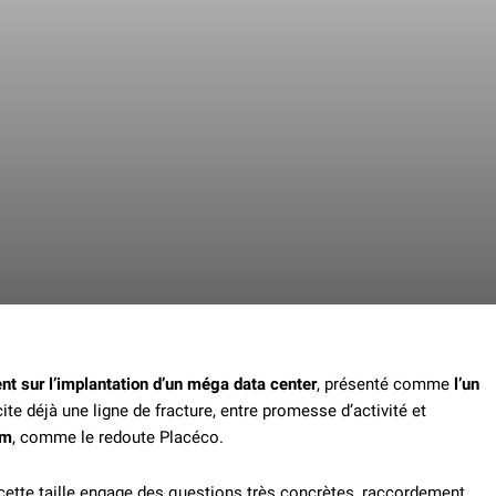
nt sur l’implantation d’un méga data center
, présenté comme
l’un
te déjà une ligne de fracture, entre promesse d’activité et
am
, comme le redoute Placéco.
ette taille engage des questions très concrètes, raccordement