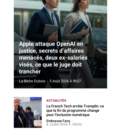
Apple attaque OpenAI en
justice, secrets d’affaires
menacés, deux ex-salariés
visés, ce que le juge doit
trancher
La Biche Dubois
-
5 Août 2026 À 9h37
ACTUALITÉS
La French Tech arrête Tremplin: ce
que la fin du programme change
pour l’inclusion numérique
Embrasse Fany
-
8 Juillet 2026 À 18h06