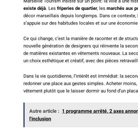
Marseille Tourism insiste sur un point: la ville a une hi
existe déjà
. Les
friperies de quartier
, les
marchés aux pu
décor marseillais depuis longtemps. Dans ce contexte, 
s’appuie sur des habitudes locales et sur une économie 
Ce qui change, c’est la manière de raconter et de struc
nouvelle génération de designers qui réinvente la second
de matières existantes en vêtements nouveaux. La secon
un choix esthétique et créatif, avec des pièces retravail
Dans la vie quotidienne, l’intérêt est immédiat: la secon
redonner une place aux gestes simples. Acheter moins, 
vêtement plutôt que le laisser dormir au fond d’un placa
Autre article :
1 programme arrêté, 2 axes annonc
l'inclusion