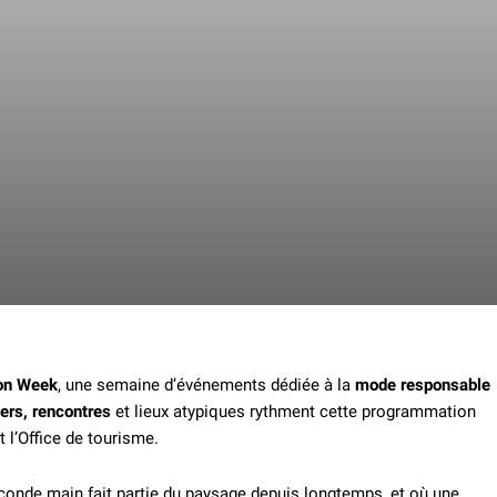
ion Week
, une semaine d’événements dédiée à la
mode responsable
iers, rencontres
et lieux atypiques rythment cette programmation
et l’Office de tourisme.
econde main fait partie du paysage depuis longtemps, et où une