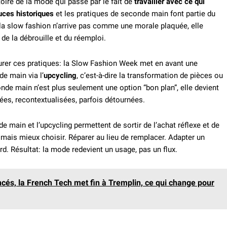
stoire de la mode qui passe par le fait de
travailler avec ce qui
ces historiques
et les pratiques de seconde main font partie du
la slow fashion n’arrive pas comme une morale plaquée, elle
de la débrouille et du réemploi.
turer ces pratiques: la Slow Fashion Week met en avant une
e main via l’
upcycling
, c’est-à-dire la transformation de pièces ou
de main n’est plus seulement une option “bon plan”, elle devient
lées, recontextualisées, parfois détournées.
de main et l’upcycling permettent de sortir de l’achat réflexe et de
mais mieux choisir. Réparer au lieu de remplacer. Adapter un
rd. Résultat: la mode redevient un usage, pas un flux.
és, la French Tech met fin à Tremplin, ce qui change pour