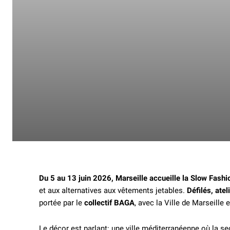
Du 5 au 13 juin 2026, Marseille accueille la Slow Fash
et aux alternatives aux vêtements jetables.
Défilés, atel
portée par le
collectif BAGA
, avec la Ville de Marseille 
Le décor est parlant: une ville méditerranéenne où la s