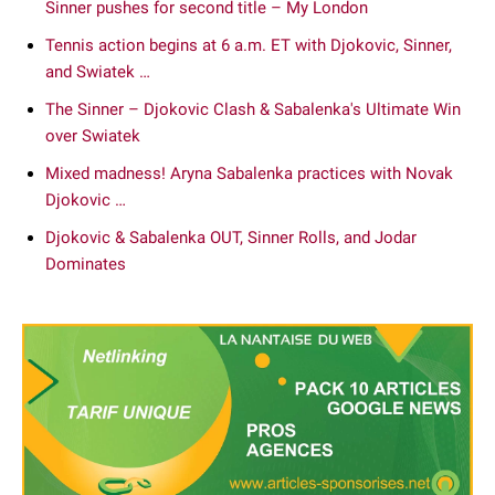
Sinner pushes for second title – My London
Tennis action begins at 6 a.m. ET with Djokovic, Sinner,
and Swiatek …
The Sinner – Djokovic Clash & Sabalenka's Ultimate Win
over Swiatek
Mixed madness! Aryna Sabalenka practices with Novak
Djokovic …
Djokovic & Sabalenka OUT, Sinner Rolls, and Jodar
Dominates