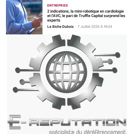
ENTREPRISE
2 indications, la mini-robotique en cardiologie
et l’AVC, le pari de Truffle Capital surprend les
experts
La Biche Dubois
-
7 Juillet 2026 À 9h34