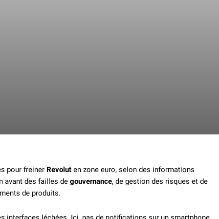
s pour freiner
Revolut
en zone euro, selon des informations
n avant des failles de
gouvernance
, de gestion des risques et de
ments de produits.
s interfaces léchées. Ici, pas de notifications sur un smartphone,