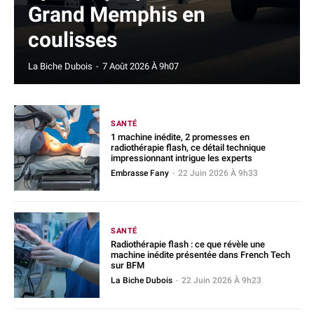
Grand Memphis en
coulisses
La Biche Dubois
-
7 Août 2026 À 9h07
SANTÉ
1 machine inédite, 2 promesses en
radiothérapie flash, ce détail technique
impressionnant intrigue les experts
Embrasse Fany
-
22 Juin 2026 À 9h33
SANTÉ
Radiothérapie flash : ce que révèle une
machine inédite présentée dans French Tech
sur BFM
La Biche Dubois
-
22 Juin 2026 À 9h23