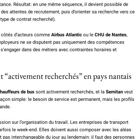
stance. Résultat: en une même séquence, il devient possible de
des attentes de recrutement, puis d’orienter sa recherche vers ce
 type de contrat recherché).
x côtés d’acteurs comme
Airbus Atlantic
ou le
CHU de Nantes
,
es employeurs ne se disputent pas uniquement des compétences
à s’engager dans des métiers avec contraintes horaires et
t “activement recherchés” en pays nantais
hauffeurs de bus
sont activement recherchés, et la
Semitan
veut
façon simple: le besoin de service est permanent, mais les profils
mande.
ssion sur l’organisation du travail. Les entreprises de transport
, parfois le week-end. Elles doivent aussi composer avec les aléas
st pas interchangeable du jour au lendemain: il faut des personnes