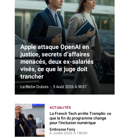
Apple attaque OpenAI en
justice, secrets d’affaires
menacés, deux ex-salariés
visés, ce que le juge doit
trancher
La Biche Dubois
-
5 Août 2026 À 9h37
ACTUALITÉS
La French Tech arrête Tremplin: ce
que la fin du programme change
pour l’inclusion numérique
Embrasse Fany
-
8 Juillet 2026 À 18h06