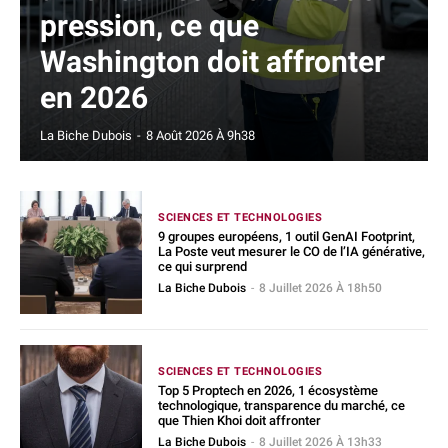
pression, ce que
Washington doit affronter
en 2026
La Biche Dubois
-
8 Août 2026 À 9h38
SCIENCES ET TECHNOLOGIES
9 groupes européens, 1 outil GenAI Footprint,
La Poste veut mesurer le CO de l’IA générative,
ce qui surprend
La Biche Dubois
-
8 Juillet 2026 À 18h50
SCIENCES ET TECHNOLOGIES
Top 5 Proptech en 2026, 1 écosystème
technologique, transparence du marché, ce
que Thien Khoi doit affronter
La Biche Dubois
-
8 Juillet 2026 À 13h33