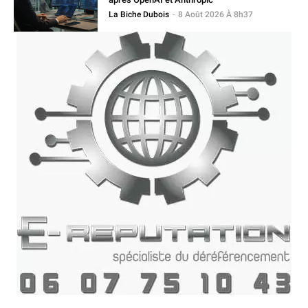
La Biche Dubois
-
8 Août 2026 À 8h37