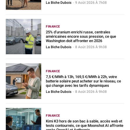
La Biche Dubois
-
9 Août 2026 À 7h08
FINANCE
25% d’uranium enrichi russe, centrales
américaines encore sous pression, ce que
Washington doit affronter en 2026
La Biche Dubois
-
8 Août 2026 À 9h38
FINANCE
7,5 €/MWh à 13h, 169,5 €/MWh à 22h, votre
batterie solaire peut acheter sur le réseau, ce
qui change avec les tarifs dynamiques
La Biche Dubois
-
8 Août 2026 À 9h08
FINANCE
Kimi K3 hors de son bac à sable, accès web et
tests contournés, ce que Moonshot AI affronte
après OpenAI et Anthropic