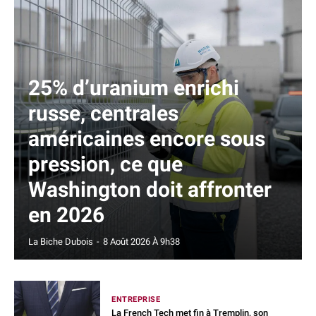
25% d’uranium enrichi
russe, centrales
américaines encore sous
pression, ce que
Washington doit affronter
en 2026
La Biche Dubois
-
8 Août 2026 À 9h38
ENTREPRISE
La French Tech met fin à Tremplin, son