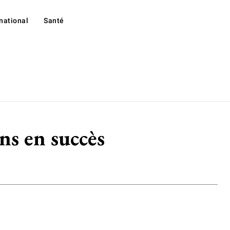
rnational
Santé
s en succès
7