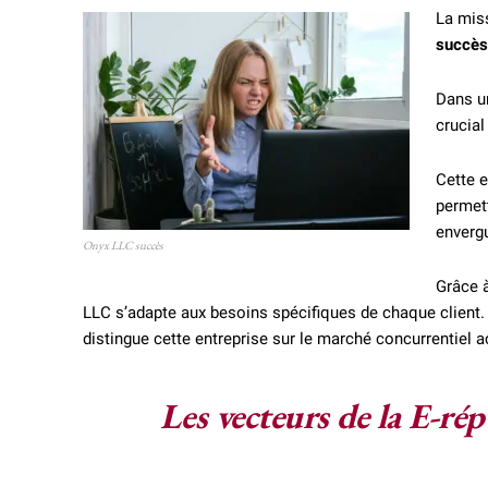
La miss
succès
Dans u
crucial
Cette e
permett
enverg
Onyx LLC succès
Grâce 
LLC s’adapte aux besoins spécifiques de chaque client.
distingue cette entreprise sur le marché concurrentiel a
Les vecteurs de la E-ré