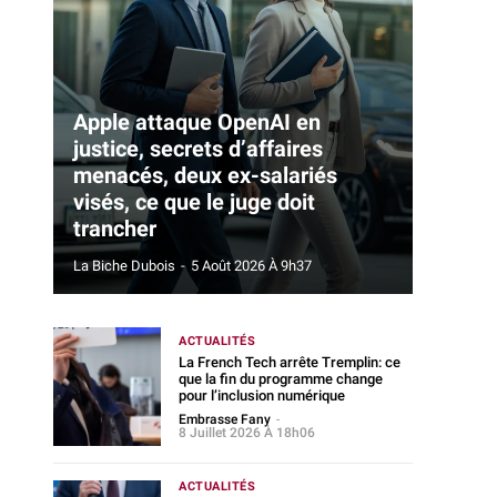
Apple attaque OpenAI en
justice, secrets d’affaires
menacés, deux ex-salariés
visés, ce que le juge doit
trancher
La Biche Dubois
-
5 Août 2026 À 9h37
ACTUALITÉS
La French Tech arrête Tremplin: ce
que la fin du programme change
pour l’inclusion numérique
Embrasse Fany
-
8 Juillet 2026 À 18h06
ACTUALITÉS