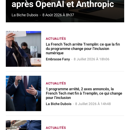
après OpenAI et Anthropic
La Biche Dubois
-
8 Août 2026 À 8h37
ACTUALITÉS
La French Tech arrête Tremplin: ce que la fin
du programme change pour l’inclusion
numérique
Embrasse Fany
-
8 Juillet 2026 À 18h06
ACTUALITÉS
1 programme arrêté, 2 axes annoncés, la
French Tech met fin à Tremplin, ce qui change
pour l’inclusion
La Biche Dubois
-
8 Juillet 2026 À 14h48
ACTUALITÉS