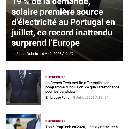
19 % de la demande,
solaire première source
d’électricité au Portugal en
juillet, ce record inattendu
surprend l’Europe
La Biche Dubois
-
6 Août 2026 À 9h37
ENTREPRISE
La French Tech met fin à Tremplin, son
programme d’inclusion: ce que l’arrêt change
pour les candidats
Embrasse Fany
-
8 Juillet 2026 À 15h04
ENTREPRISE
Top 5 PropTech en 2026, 1 écosystème tech,