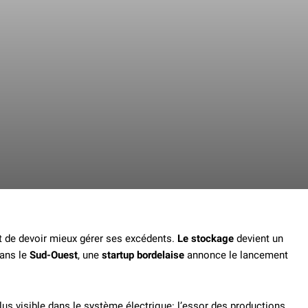
nt de devoir mieux gérer ses excédents.
Le stockage
devient un
Dans le
Sud-Ouest
, une
startup bordelaise
annonce le lancement
plus visible dans le système électrique: l’essor des productions