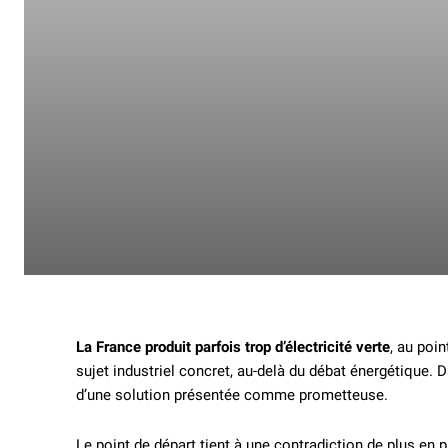
La France produit parfois trop d’électricité verte
, au poi
sujet industriel concret, au-delà du débat énergétique. 
d’une solution présentée comme prometteuse.
Le point de départ tient à une contradiction de plus en 