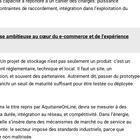
t la capacité à répondre à un cahier des charges: puissance
contraintes de raccordement, intégration dans l’exploitation du
aise ambitieuse au cœur du e-commerce et de l’expérience
Un projet de stockage n’est pas seulement un produit: c’est un
t réglementaire, technique et local. Il faut un site, un
tion, et souvent des partenaires. Autrement dit, passer du prototype
ranchi un seuil de maturité suffisant pour être testée ou déployée
le titre repris par AquitaineOnLine, devra se mesurer à des
la durée, intégration au réseau, et compétitivité. Dans l’énergie,
 si elle s’insère dans des mécanismes de marché ou de service au
nte: le secteur impose des standards industriels, parce que
ce non maîtrisée.