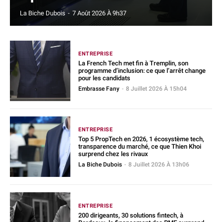
La Biche Dubois
-
7 Août 2026 À 9h37
ENTREPRISE
La French Tech met fin à Tremplin, son
programme d’inclusion: ce que l’arrêt change
pour les candidats
Embrasse Fany
-
8 Juillet 2026 À 15h04
ENTREPRISE
Top 5 PropTech en 2026, 1 écosystème tech,
transparence du marché, ce que Thien Khoi
surprend chez les rivaux
La Biche Dubois
-
8 Juillet 2026 À 13h06
ENTREPRISE
200 dirigeants, 30 solutions fintech, à